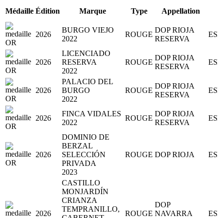
Médaille
Édition
Marque
Type
Appellation
BURGO VIEJO
DOP RIOJA
2026
ROUGE
E
2022
RESERVA
LICENCIADO
DOP RIOJA
2026
RESERVA
ROUGE
E
RESERVA
2022
PALACIO DEL
DOP RIOJA
2026
BURGO
ROUGE
E
RESERVA
2022
FINCA VIDALES
DOP RIOJA
2026
ROUGE
E
2022
RESERVA
DOMINIO DE
BERZAL
2026
SELECCIÓN
ROUGE
DOP RIOJA
E
PRIVADA
2023
CASTILLO
MONJARDÍN
CRIANZA
DOP
TEMPRANILLO,
2026
ROUGE
NAVARRA
E
CABERNET