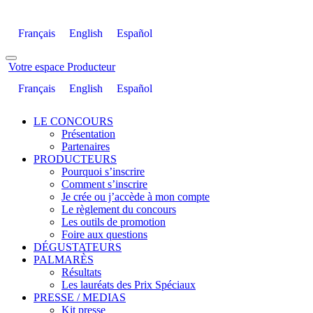
Français
English
Español
Votre espace Producteur
Français
English
Español
LE CONCOURS
Présentation
Partenaires
PRODUCTEURS
Pourquoi s’inscrire
Comment s’inscrire
Je crée ou j’accède à mon compte
Le règlement du concours
Les outils de promotion
Foire aux questions
DÉGUSTATEURS
PALMARÈS
Résultats
Les lauréats des Prix Spéciaux
PRESSE / MEDIAS
Kit presse