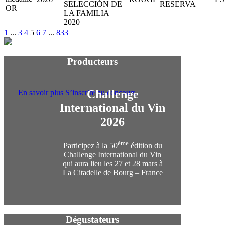
SELECCIÓN DE
RESERVA
LA FAMILIA
2020
1
...
3
4
5
6
7
...
833
Producteurs
Challenge
En savoir plus
S’inscrire au concours
International du Vin
2026
ème
Participez à la 50
édition du
Challenge International du Vin
qui aura lieu les 27 et 28 mars à
La Citadelle de Bourg – France
Dégustateurs