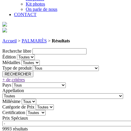
Kit photos
On parle de nous
CONTACT
Accueil
>
PALMARÈS
>
Résultats
Recherche libre
Édition
Médailles
Type de produit
+ de critères
Pays
Appellation
Millésime
Catégorie de Prix
Certification
Prix Spéciaux
9993 résultats