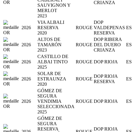
CRIANZA
SAUVIGNON Y
MERLOT
2023
VIA ALBALI
DOP
2026
RESERVA
ROUGE
VALDEPENAS
E
2020
RESERVA
ALTOS DE
DOP RIBERA
2026
TAMARÓN
ROUGE
DEL DUERO
E
2023
CRIANZA
CASTILLO DE
2026
ALBAI TINTO
ROUGE
DOP RIOJA
E
2025
SOLAR DE
DOP RIOJA
2026
ESTRAUNZA
ROUGE
E
RESERVA
2020
GÓMEZ DE
SEGURA
2026
VENDIMIA
ROUGE
DOP RIOJA
E
SELECCIONADA
2025
GÓMEZ DE
SEGURA
RESERVA
DOP RIOJA
2026
ROUGE
E