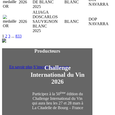
2026
DE BLANC
BLANC
NAVARRA
2025
ALIAGA
DOSCARLOS
DOP
2026
SAUVIGNON
BLANC
NAVARRA
BLANC
2025
1
2
3
...
833
Producteurs
Challenge
En savoir plus
S’inscrire au concours
International du Vin
2026
ème
Participez à la 50
édition du
Challenge International du Vin
qui aura lieu les 27 et 28 mars à
La Citadelle de Bourg – France