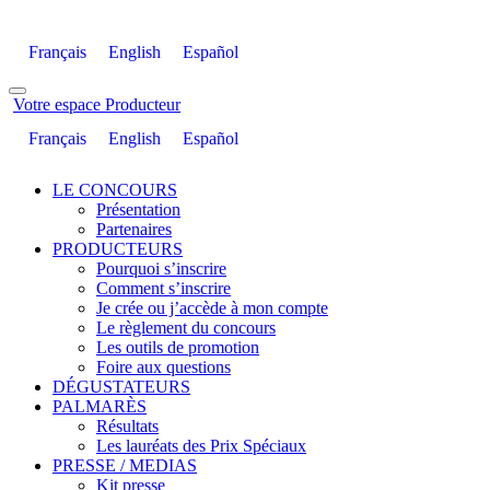
Français
English
Español
Votre espace Producteur
Français
English
Español
LE CONCOURS
Présentation
Partenaires
PRODUCTEURS
Pourquoi s’inscrire
Comment s’inscrire
Je crée ou j’accède à mon compte
Le règlement du concours
Les outils de promotion
Foire aux questions
DÉGUSTATEURS
PALMARÈS
Résultats
Les lauréats des Prix Spéciaux
PRESSE / MEDIAS
Kit presse