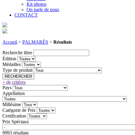
Kit photos
On parle de nous
CONTACT
Accueil
>
PALMARÈS
>
Résultats
Recherche libre
Édition
Médailles
Type de produit
+ de critères
Pays
Appellation
Millésime
Catégorie de Prix
Certification
Prix Spéciaux
9993 résultats