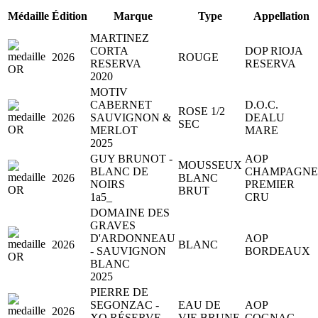
Médaille
Édition
Marque
Type
Appellation
MARTINEZ
CORTA
DOP RIOJA
2026
ROUGE
RESERVA
RESERVA
2020
MOTIV
CABERNET
D.O.C.
ROSE 1/2
2026
SAUVIGNON &
DEALU
SEC
MERLOT
MARE
2025
GUY BRUNOT -
AOP
MOUSSEUX
BLANC DE
CHAMPAGNE
2026
BLANC
NOIRS
PREMIER
BRUT
1a5_
CRU
DOMAINE DES
GRAVES
D'ARDONNEAU
AOP
2026
BLANC
- SAUVIGNON
BORDEAUX
BLANC
2025
PIERRE DE
SEGONZAC -
EAU DE
AOP
2026
XO RÉSERVE
VIE BRUNE
COGNAC