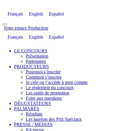
Français
English
Español
Votre espace Producteur
Français
English
Español
LE CONCOURS
Présentation
Partenaires
PRODUCTEURS
Pourquoi s’inscrire
Comment s’inscrire
Je crée ou j’accède à mon compte
Le règlement du concours
Les outils de promotion
Foire aux questions
DÉGUSTATEURS
PALMARÈS
Résultats
Les lauréats des Prix Spéciaux
PRESSE / MEDIAS
Kit presse