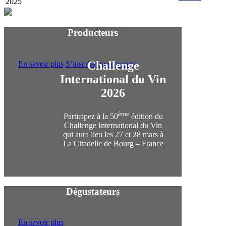
2025
Producteurs
Challenge
En savoir plus
S’inscrire au concours
International du Vin
2026
ème
Participez à la 50
édition du
Challenge International du Vin
qui aura lieu les 27 et 28 mars à
La Citadelle de Bourg – France
Dégustateurs
En savoir plus