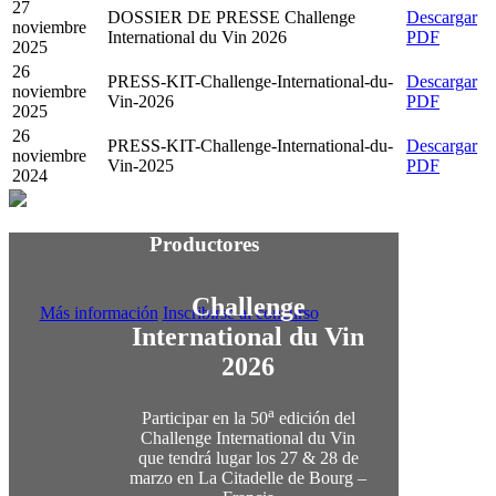
27
DOSSIER DE PRESSE Challenge
Descargar
noviembre
International du Vin 2026
PDF
2025
26
PRESS-KIT-Challenge-International-du-
Descargar
noviembre
Vin-2026
PDF
2025
26
PRESS-KIT-Challenge-International-du-
Descargar
noviembre
Vin-2025
PDF
2024
Productores
Challenge
Más información
Inscribirse al concurso
International du Vin
2026
a
Participar en la 50
edición del
Challenge International du Vin
que tendrá lugar los 27 & 28 de
marzo en La Citadelle de Bourg –