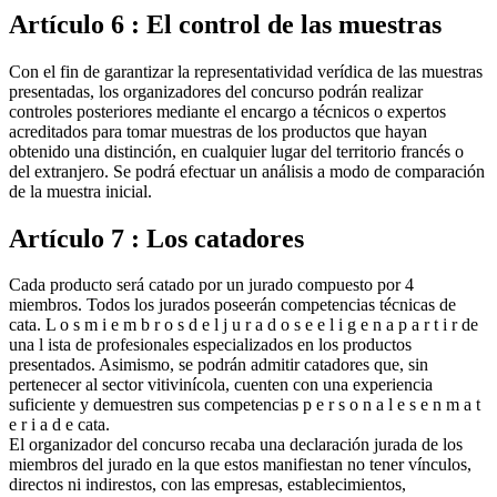
Artículo 6 : El control de las muestras
Con el fin de garantizar la representatividad verídica de las muestras
presentadas, los organizadores del concurso podrán realizar
controles posteriores mediante el encargo a técnicos o expertos
acreditados para tomar muestras de los productos que hayan
obtenido una distinción, en cualquier lugar del territorio francés o
del extranjero. Se podrá efectuar un análisis a modo de comparación
de la muestra inicial.
Artículo 7 : Los catadores
Cada producto será catado por un jurado compuesto por 4
miembros. Todos los jurados poseerán competencias técnicas de
cata. L o s m i e m b r o s d e l j u r a d o s e e l i g e n a p a r t i r de
una l ista de profesionales especializados en los productos
presentados. Asimismo, se podrán admitir catadores que, sin
pertenecer al sector vitivinícola, cuenten con una experiencia
suficiente y demuestren sus competencias p e r s o n a l e s e n m a t
e r i a d e cata.
El organizador del concurso recaba una declaración jurada de los
miembros del jurado en la que estos manifiestan no tener vínculos,
directos ni indirestos, con las empresas, establecimientos,