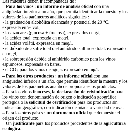
Las muestras deben ir acompañadas de :
–
Para los vinos
:
un informe de análisis oficial
con una
antigüedad inferior a un año, que permita identificar la muestra y los
valores de los parámetros analíticos siguientes :
• la graduación alcohólica alcanzada y potencial de 20 °C,
expresada en % vol.,
• los azúcares (glucosa + fructosa), expresados en g/l,
• la acidez total, expresada en meq/l,
• la acidez volátil, expresada en meq/l,
• el dióxido de azufre total o el anhídrido sulfuroso total, expresado
en mg/l,
• la sobrepresión debida al anhídrido carbónico para los vinos
espumosos, expresada en bares,
• el CO
para los vinos de aguja, expresado en mg/l.
2
–
Para los otros productos
:
un informe oficial
con una
antigüedad inferior a un año, que permita identificar la muestra y los
valores de los parámetros analíticos propios a estos productos.
– Para los vinos franceses,
la declaración de reivindicación
para
los vinos con denominación de origen o indicación geográfica
protegida o
la solicitud de certificación
para los productos sin
indicación geográfica, con indicación de añada o variedad de uva.
– Para los otros países :
un documento oficial
que demuestre el
origen del producto.
– Un
justificante
para los productos procedentes de la
agricultura
ecológica
.