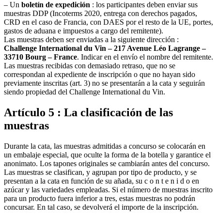
– Un
boletín de expedición
: los participantes deben enviar sus
muestras DDP (Incoterms 2020, entrega con derechos pagados,
CRD en el caso de Francia, con DAES por el resto de la UE, portes,
gastos de aduana e impuestos a cargo del remitente).
Las muestras deben ser enviadas a la siguiente dirección :
Challenge International du Vin – 217 Avenue Léo Lagrange –
33710 Bourg – France
. Indicar en el envío el nombre del remitente.
Las muestras recibidas con demasiado retraso, que no se
correspondan al expediente de inscripción o que no hayan sido
previamente inscritas (art. 3) no se presentarán a la cata y seguirán
siendo propiedad del Challenge International du Vin.
Artículo 5 : La clasificación de las
muestras
Durante la cata, las muestras admitidas a concurso se colocarán en
un embalaje especial, que oculte la forma de la botella y garantice el
anonimato. Los tapones originales se cambiarán antes del concurso.
Las muestras se clasifican, y agrupan por tipo de producto, y se
presentan a la cata en función de su añada, su c o n t e n i d o en
azúcar y las variedades empleadas. Si el número de muestras inscrito
para un producto fuera inferior a tres, estas muestras no podrán
concursar. En tal caso, se devolverá el importe de la inscripción.