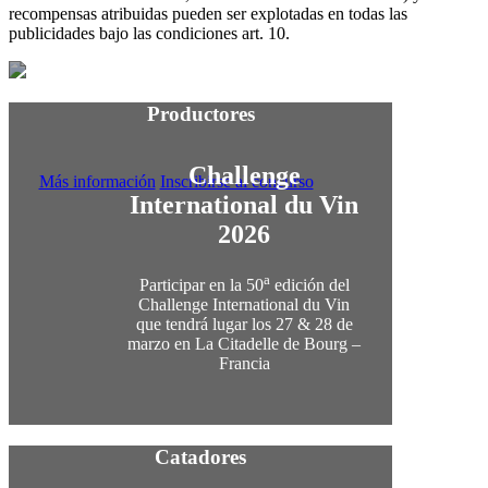
recompensas atribuidas pueden ser explotadas en todas las
publicidades bajo las condiciones art. 10.
Productores
Challenge
Más información
Inscribirse al concurso
International du Vin
2026
a
Participar en la 50
edición del
Challenge International du Vin
que tendrá lugar los 27 & 28 de
marzo en La Citadelle de Bourg –
Francia
Catadores