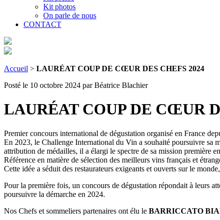
Kit photos
On parle de nous
CONTACT
Accueil
>
LAURÉAT COUP DE CŒUR DES CHEFS 2024
Posté le 10 octobre 2024
par Béatrice Blachier
LAURÉAT COUP DE CŒUR DE
Premier concours international de dégustation organisé en France depui
En 2023, le Challenge International du Vin a souhaité poursuivre sa m
attribution de médailles, il a élargi le spectre de sa mission première e
Référence en matière de sélection des meilleurs vins français et étran
Cette idée a séduit des restaurateurs exigeants et ouverts sur le mond
Pour la première fois, un concours de dégustation répondait à leurs att
poursuivre la démarche en 2024.
Nos Chefs et sommeliers partenaires ont élu le
BARRICCATO BIANCO (