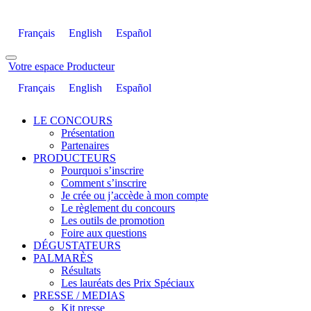
Français
English
Español
Votre espace Producteur
Français
English
Español
LE CONCOURS
Présentation
Partenaires
PRODUCTEURS
Pourquoi s’inscrire
Comment s’inscrire
Je crée ou j’accède à mon compte
Le règlement du concours
Les outils de promotion
Foire aux questions
DÉGUSTATEURS
PALMARÈS
Résultats
Les lauréats des Prix Spéciaux
PRESSE / MEDIAS
Kit presse