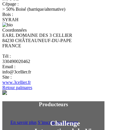
Cépage :
> 50% Boisé (barrique/alternative)
Bois :
SYRAH
Coordonnées
EARL DOMAINE DES 3 CELLIER
84230 CHÂTEAUNEUF-DU-PAPE
FRANCE
Tél :
330490020462
Email :
info@3cellier.fr
Site :
www.3cellier.fr
Retour palmares
Producteurs
Challenge
En savoir plus
S’inscrire au concours