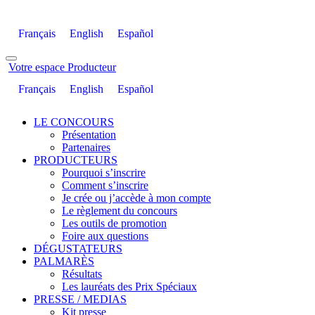
Français
English
Español
Votre espace Producteur
Français
English
Español
LE CONCOURS
Présentation
Partenaires
PRODUCTEURS
Pourquoi s’inscrire
Comment s’inscrire
Je crée ou j’accède à mon compte
Le règlement du concours
Les outils de promotion
Foire aux questions
DÉGUSTATEURS
PALMARÈS
Résultats
Les lauréats des Prix Spéciaux
PRESSE / MEDIAS
Kit presse