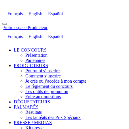
Français
English
Español
Votre espace Producteur
Français
English
Español
LE CONCOURS
Présentation
Partenaires
PRODUCTEURS
Pourquoi s’inscrire
Comment s’inscrire
Je crée ou j’accède à mon compte
Le règlement du concours
Les outils de promotion
Foire aux questions
DÉGUSTATEURS
PALMARÈS
Résultats
Les lauréats des Prix Spéciaux
PRESSE / MEDIAS
Kit presse