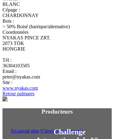
BLANC
Cépage :
CHARDONNAY
Bois :
> 50% Boisé (barrique/alternative)
Coordonnées
NYAKAS PINCE ZRT.
2073 TÖK
HONGRIE
Tél :
36304103505
Email :
peter@nyakas.com
Site :
www.nyakas.com
Retour palmares
Producteurs
Challenge
En savoir plus
S’inscrire au concours