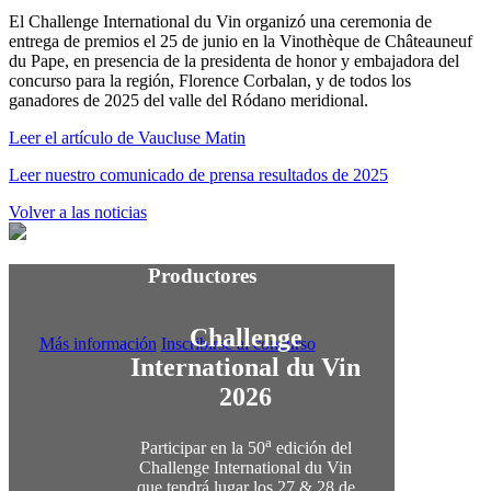
El Challenge International du Vin organizó una ceremonia de
entrega de premios el 25 de junio en la Vinothèque de Châteauneuf
du Pape, en presencia de la presidenta de honor y embajadora del
concurso para la región, Florence Corbalan, y de todos los
ganadores de 2025 del valle del Ródano meridional.
Leer el artículo de Vaucluse Matin
Leer nuestro comunicado de prensa resultados de 2025
Volver a las noticias
Productores
Challenge
Más información
Inscribirse al concurso
International du Vin
2026
a
Participar en la 50
edición del
Challenge International du Vin
que tendrá lugar los 27 & 28 de